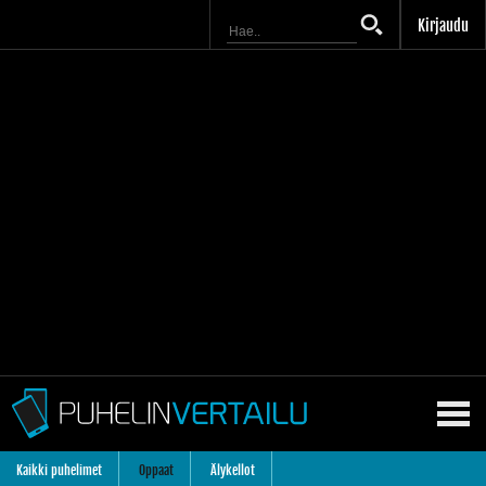
Kirjaudu
Kaikki puhelimet
Oppaat
Älykellot