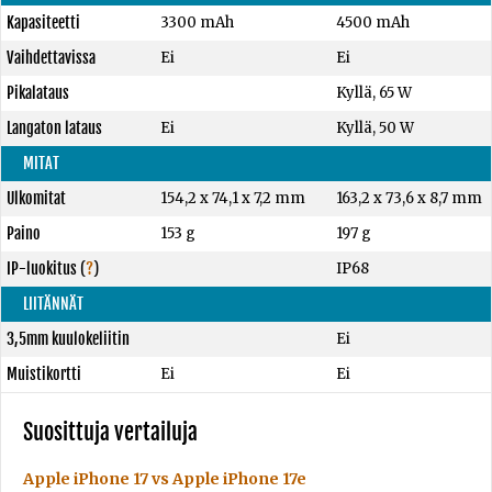
Kapasiteetti
3300 mAh
4500 mAh
Vaihdettavissa
Ei
Ei
Pikalataus
Kyllä, 65 W
Langaton lataus
Ei
Kyllä, 50 W
MITAT
Ulkomitat
154,2 x 74,1 x 7,2 mm
163,2 x 73,6 x 8,7 mm
Paino
153 g
197 g
IP-luokitus
(
?
)
IP68
LIITÄNNÄT
3,5mm kuulokeliitin
Ei
Muistikortti
Ei
Ei
Suosittuja vertailuja
Apple iPhone 17 vs Apple iPhone 17e