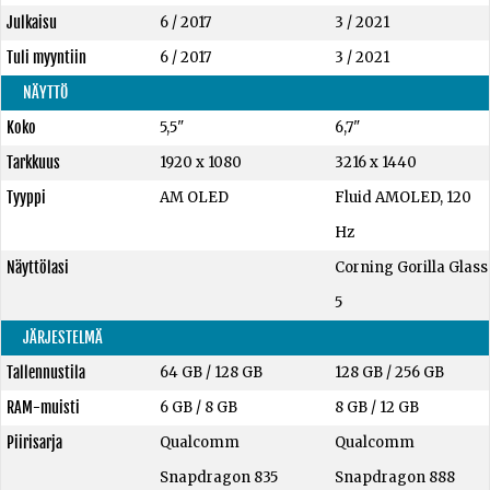
Julkaisu
6 / 2017
3 / 2021
Tuli myyntiin
6 / 2017
3 / 2021
NÄYTTÖ
Koko
5,5"
6,7"
Tarkkuus
1920 x 1080
3216 x 1440
Tyyppi
AM OLED
Fluid AMOLED, 120
Hz
Näyttölasi
Corning Gorilla Glass
5
JÄRJESTELMÄ
Tallennustila
64 GB
/
128 GB
128 GB
/
256 GB
RAM-muisti
6 GB
/
8 GB
8 GB
/
12 GB
Piirisarja
Qualcomm
Qualcomm
Snapdragon 835
Snapdragon 888