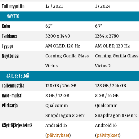
Tuli myyntiin
12 / 2021
1 / 2024
NÄYTTÖ
Koko
6,7"
6,7"
Tarkkuus
3200 x 1440
1264 x 2780
Tyyppi
AM OLED, 120 Hz
AM OLED, 120 Hz
Näyttölasi
Corning Gorilla Glass
Corning Gorilla Glass
Victus
Victus 2
JÄRJESTELMÄ
Tallennustila
128 GB
/
256 GB
128 GB
/
256 GB
RAM-muisti
8 GB
/
12 GB
8 GB
/
16 GB
Piirisarja
Qualcomm
Qualcomm
Snapdragon 8 Gen1
Snapdragon 8 Gen 2
Käyttöjärjestelmä
Android 15
Android 16
(
päivitykset
)
(
päivitykset
)