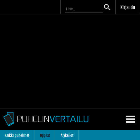
Kirjaudu
Kaikki puhelimet
Oppaat
Älykellot