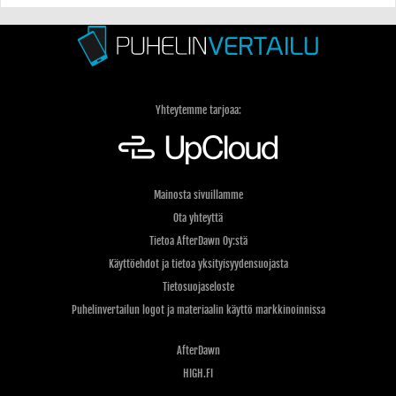
Yhteytemme tarjoaa:
Mainosta sivuillamme
Ota yhteyttä
Tietoa AfterDawn Oy:stä
Käyttöehdot ja tietoa yksityisyydensuojasta
Tietosuojaseloste
Puhelinvertailun logot ja materiaalin käyttö markkinoinnissa
AfterDawn
HIGH.FI