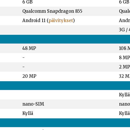
6 GB
6 GB
Qualcomm Snapdragon 855
Qual
Android 11 (
päivitykset
)
Andro
3G / 
48 MP
108 
-
8 MP
-
2 MP
20 MP
32 M
Kyllä
nano-SIM
nano
Kyllä
Kyllä