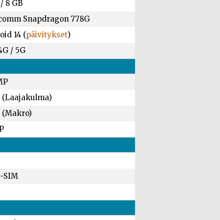
/
8 GB
comm Snapdragon 778G
id 14 (
päivitykset
)
4G / 5G
MP
 (Laajakulma)
 (Makro)
P
-SIM