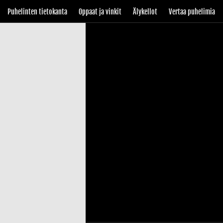
Puhelinten tietokanta
Oppaat ja vinkit
Älykellot
Vertaa puhelimia