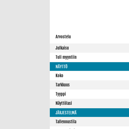
Arvostelu
Julkaisu
Tuli myyntiin
NÄYTTÖ
Koko
Tarkkuus
Tyyppi
Näyttölasi
JÄRJESTELMÄ
Tallennustila