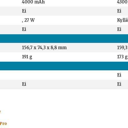
4000 mAh
4300
Ei
Ei
, 27 W
Kyllä
Ei
Ei
156,7 x 74,3 x 8,8 mm
159,3
191 g
173 g
Ei
Ei
Ei
e
 Pro