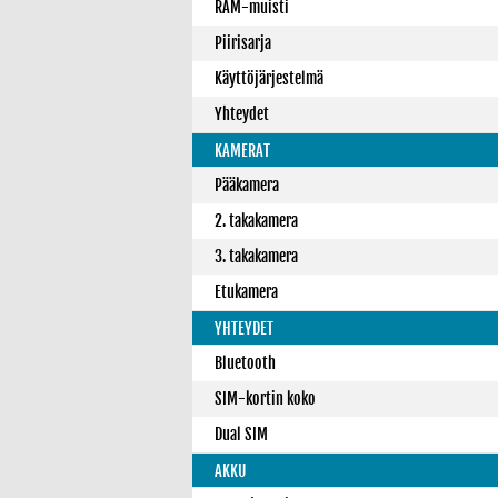
RAM-muisti
Piirisarja
Käyttöjärjestelmä
Yhteydet
KAMERAT
Pääkamera
2. takakamera
3. takakamera
Etukamera
YHTEYDET
Bluetooth
SIM-kortin koko
Dual SIM
AKKU