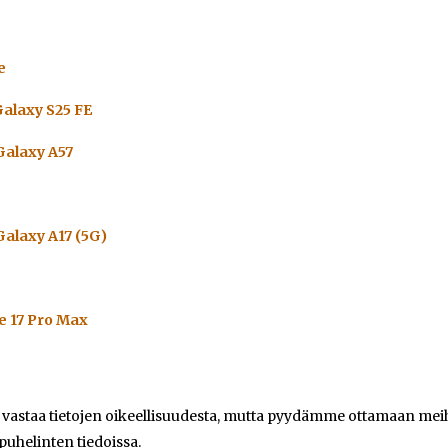
e
alaxy S25 FE
alaxy A57
alaxy A17 (5G)
e 17 Pro Max
e vastaa tietojen oikeellisuudesta, mutta pyydämme ottamaan meihi
 puhelinten tiedoissa.