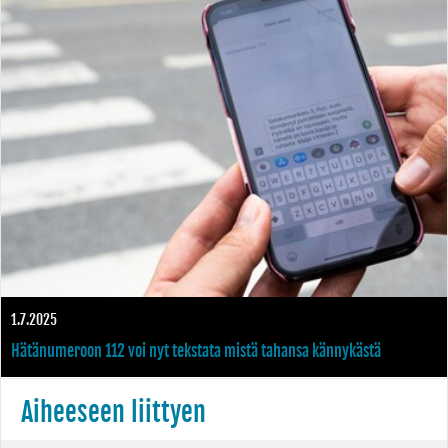
droonihäiriön jälkeen
1.7.2025
Hätänumeroon 112 voi nyt tekstata mistä tahansa kännykästä
Aiheeseen liittyen