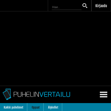
Kirjaudu
Kaikki puhelimet
Oppaat
Älykellot