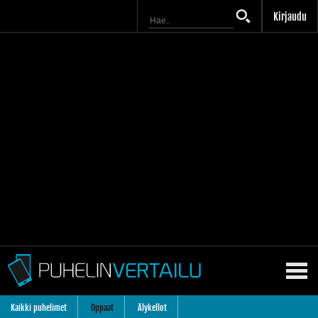
Kirjaudu
Kaikki puhelimet
Oppaat
Älykellot