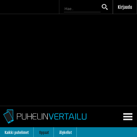
Kirjaudu
Kaikki puhelimet
Oppaat
Älykellot