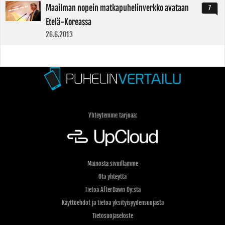
Maailman nopein matkapuhelinverkko avataan
7
Etelä-Koreassa
26.6.2013
Yhteytemme tarjoaa:
Mainosta sivuillamme
Ota yhteyttä
Tietoa AfterDawn Oy:stä
Käyttöehdot ja tietoa yksityisyydensuojasta
Tietosuojaseloste