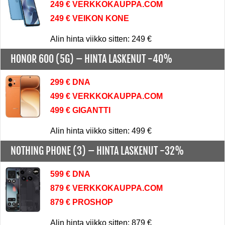
249 € VERKKOKAUPPA.COM
249 € VEIKON KONE
Alin hinta viikko sitten: 249 €
HONOR 600 (5G) –
HINTA LASKENUT -40%
299 € DNA
499 € VERKKOKAUPPA.COM
499 € GIGANTTI
Alin hinta viikko sitten: 499 €
NOTHING PHONE (3) –
HINTA LASKENUT -32%
599 € DNA
879 € VERKKOKAUPPA.COM
879 € PROSHOP
Alin hinta viikko sitten: 879 €