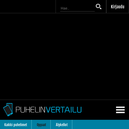
Kirjaudu
Kaikki puhelimet
Oppaat
Älykellot