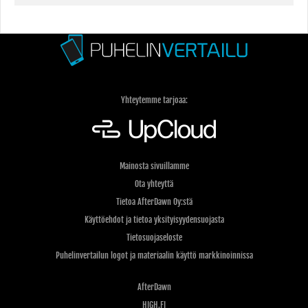
Yhteytemme tarjoaa:
Mainosta sivuillamme
Ota yhteyttä
Tietoa AfterDawn Oy:stä
Käyttöehdot ja tietoa yksityisyydensuojasta
Tietosuojaseloste
Puhelinvertailun logot ja materiaalin käyttö markkinoinnissa
AfterDawn
HIGH.FI