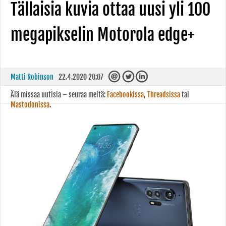
Tällaisia kuvia ottaa uusi yli 100
megapikselin Motorola edge+
Matti Robinson
22.4.2020 20:07
Älä missaa uutisia – seuraa meitä:
Facebookissa
,
Threadsissa
tai
Mastodonissa
.