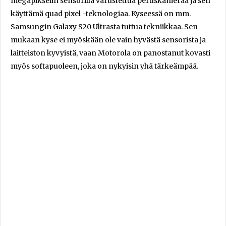
megapikselin sensorilla varustettua peruskameraa ja sen
käyttämä quad pixel -teknologiaa. Kyseessä on mm.
Samsungin Galaxy S20 Ultrasta tuttua tekniikkaa. Sen
mukaan kyse ei myöskään ole vain hyvästä sensorista ja
laitteiston kyvyistä, vaan Motorola on panostanut kovasti
myös softapuoleen, joka on nykyisin yhä tärkeämpää.