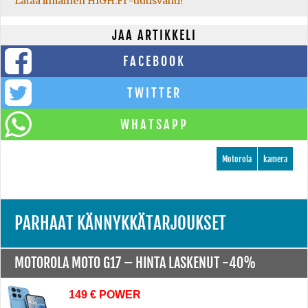
Lataa ilmainen HIGH.FI -uutisvahti!
JAA ARTIKKELI
FACEBOOK
TWITTER
WHATSAPP
Motorola
kamera
PARHAAT KÄNNYKKÄTARJOUKSET
MOTOROLA MOTO G17 –
HINTA LASKENUT -40%
149 € POWER