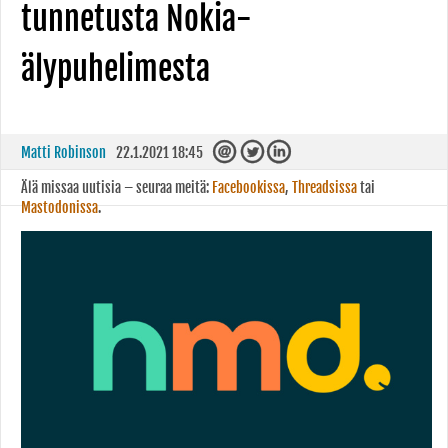
tunnetusta Nokia-
älypuhelimesta
Matti Robinson
22.1.2021 18:45
Älä missaa uutisia – seuraa meitä:
Facebookissa
,
Threadsissa
tai
Mastodonissa
.