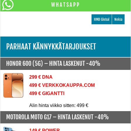
WHATSAPP
HMD Global
Nokia
PARHAAT KÄNNYKKÄTARJOUKSET
HONOR 600 (5G) –
HINTA LASKENUT -40%
299 € DNA
499 € VERKKOKAUPPA.COM
499 € GIGANTTI
Alin hinta viikko sitten: 499 €
MOTOROLA MOTO G17 –
HINTA LASKENUT -40%
149 € POWER