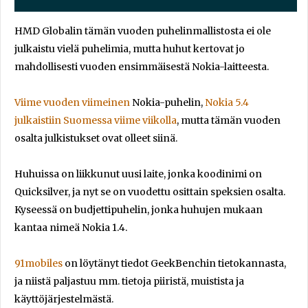
HMD Globalin tämän vuoden puhelinmallistosta ei ole
julkaistu vielä puhelimia, mutta huhut kertovat jo
mahdollisesti vuoden ensimmäisestä Nokia-laitteesta.
Viime vuoden viimeinen
Nokia-puhelin,
Nokia 5.4
julkaistiin Suomessa viime viikolla
, mutta tämän vuoden
osalta julkistukset ovat olleet siinä.
Huhuissa on liikkunut uusi laite, jonka koodinimi on
Quicksilver, ja nyt se on vuodettu osittain speksien osalta.
Kyseessä on budjettipuhelin, jonka huhujen mukaan
kantaa nimeä Nokia 1.4.
91mobiles
on löytänyt tiedot GeekBenchin tietokannasta,
ja niistä paljastuu mm. tietoja piiristä, muistista ja
käyttöjärjestelmästä.