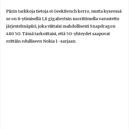
Piirin tarkkoja tietoja ei GeekBench kerro, mutta kyseessä
se on 8-ytimisellä 1,8 gigahertsin suorittimella varustettu
järjestelmäpiiri, joka viittaisi mahdollisesti Snapdragon
480 5G. Tämä tarkoittaisi, että 5G-yhteydet saapuvat
erittäin edulliseen Nokia 1 -sarjaan.