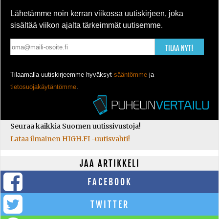
Lähetämme noin kerran viikossa uutiskirjeen, joka
sisältää viikon ajalta tärkeimmät uutisemme.
TILAA NYT!
Tilaamalla uutiskirjeemme hyväksyt
sääntömme
ja
tietosuojakäytäntömme
.
Seuraa kaikkia Suomen uutissivustoja!
Lataa ilmainen HIGH.FI -uutisvahti!
JAA ARTIKKELI
FACEBOOK
TWITTER