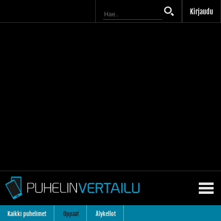
Kirjaudu
Kaikki puhelimet
Oppaat
Älykellot