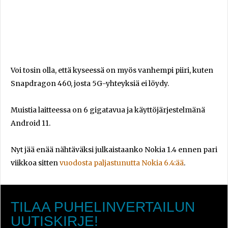
Voi tosin olla, että kyseessä on myös vanhempi piiri, kuten
Snapdragon 460, josta 5G-yhteyksiä ei löydy.
Muistia laitteessa on 6 gigatavua ja käyttöjärjestelmänä
Android 11.
Nyt jää enää nähtäväksi julkaistaanko Nokia 1.4 ennen pari
viikkoa sitten
vuodosta paljastunutta Nokia 6.4:ää
.
TILAA PUHELINVERTAILUN
UUTISKIRJE!