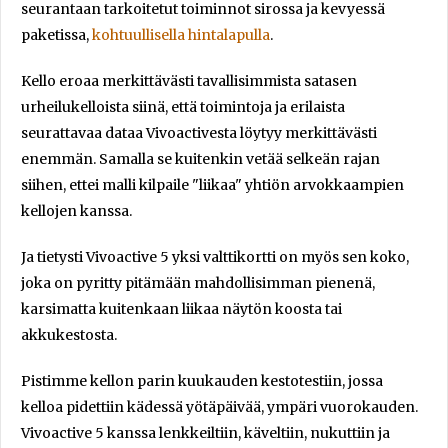
seurantaan tarkoitetut toiminnot sirossa ja kevyessä
paketissa,
kohtuullisella hintalapulla
.
Kello eroaa merkittävästi tavallisimmista satasen
urheilukelloista siinä, että toimintoja ja erilaista
seurattavaa dataa Vivoactivesta löytyy merkittävästi
enemmän. Samalla se kuitenkin vetää selkeän rajan
siihen, ettei malli kilpaile "liikaa" yhtiön arvokkaampien
kellojen kanssa.
Ja tietysti Vivoactive 5 yksi valttikortti on myös sen koko,
joka on pyritty pitämään mahdollisimman pienenä,
karsimatta kuitenkaan liikaa näytön koosta tai
akkukestosta.
Pistimme kellon parin kuukauden kestotestiin, jossa
kelloa pidettiin kädessä yötäpäivää, ympäri vuorokauden.
Vivoactive 5 kanssa lenkkeiltiin, käveltiin, nukuttiin ja