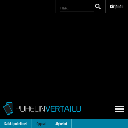
Kirjaudu
Kaikki puhelimet
Oppaat
Älykellot