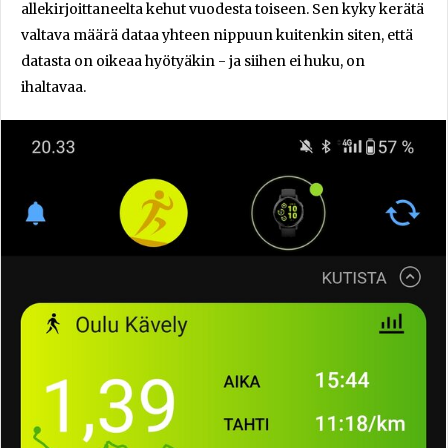
allekirjoittaneelta kehut vuodesta toiseen. Sen kyky kerätä
valtava määrä dataa yhteen nippuun kuitenkin siten, että
datasta on oikeaa hyötyäkin - ja siihen ei huku, on
ihaltavaa.