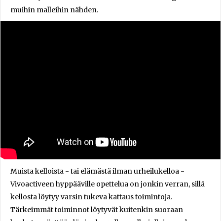
muihin malleihin nähden.
Muista kelloista - tai elämästä ilman urheilukelloa -
Vivoactiveen hyppääville opettelua on jonkin verran, sillä
kellosta löytyy varsin tukeva kattaus toimintoja.
Tärkeimmät toiminnot löytyvät kuitenkin suoraan