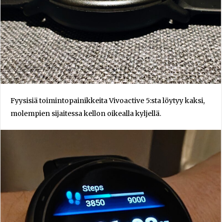
Fyysisiä toimintopainikkeita Vivoactive 5:sta löytyy kaksi,
molempien sijaitessa kellon oikealla kyljellä.