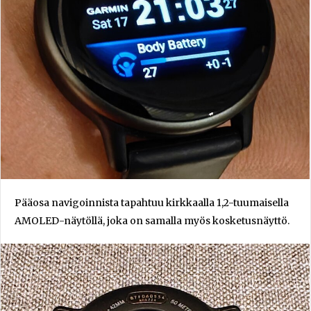
Pääosa navigoinnista tapahtuu kirkkaalla 1,2-tuumaisella
AMOLED-näytöllä, joka on samalla myös kosketusnäyttö.