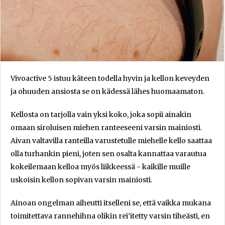
Vivoactive 5 istuu käteen todella hyvin ja kellon keveyden
ja ohuuden ansiosta se on kädessä lähes huomaamaton.
Kellosta on tarjolla vain yksi koko, joka sopii ainakin
omaan siroluisen miehen ranteeseeni varsin mainiosti.
Aivan valtavilla ranteilla varustetulle miehelle kello saattaa
olla turhankin pieni, joten sen osalta kannattaa varautua
kokeilemaan kelloa myös liikkeessä - kaikille muille
uskoisin kellon sopivan varsin mainiosti.
Ainoan ongelman aiheutti itselleni se, että vaikka mukana
toimitettava rannehihna olikin rei’itetty varsin tiheästi, en