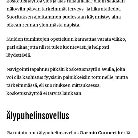
kosketusnäyttöä ylös ja alas rullaamalla, jolloin saadaan
näkyviin päivän tärkeimmät terveys- ja liikuntatiedot.
Suorituksen aloittaminen puolestaan käynnistyy aina
oikean reunan ylemmästä napista.
Muiden toimintojen opetteluun kannattaa varata viikko,
pari aikaa jotta niistä tulee luontevasti ja helposti
löydettäviä.
Navigointi tapahtuu pitkälti kosketusnäytön avulla, joka
voi olla kauhistus fyysisiin painikkeisiin tottuneille, mutta
tärkeimmässä, eli suorituksen mittauksessa,
kosketusnäyttöä ei tarvita lainkaan.
Älypuhelinsovellus
Garminin oma älypuhelinsovellus
Garmin Connect
kerää