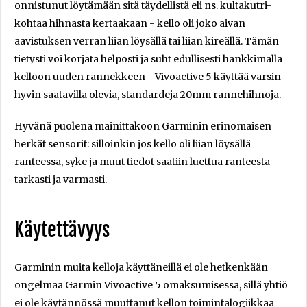
onnistunut löytämään sitä täydellistä eli ns. kultakutri-
kohtaa hihnasta kertaakaan - kello oli joko aivan
aavistuksen verran liian löysällä tai liian kireällä. Tämän
tietysti voi korjata helposti ja suht edullisesti hankkimalla
kelloon uuden rannekkeen - Vivoactive 5 käyttää varsin
hyvin saatavilla olevia, standardeja 20mm rannehihnoja.
Hyvänä puolena mainittakoon Garminin erinomaisen
herkät sensorit: silloinkin jos kello oli liian löysällä
ranteessa, syke ja muut tiedot saatiin luettua ranteesta
tarkasti ja varmasti.
Käytettävyys
Garminin muita kelloja käyttäneillä ei ole hetkenkään
ongelmaa Garmin Vivoactive 5 omaksumisessa, sillä yhtiö
ei ole käytännössä muuttanut kellon toimintalogiikkaa