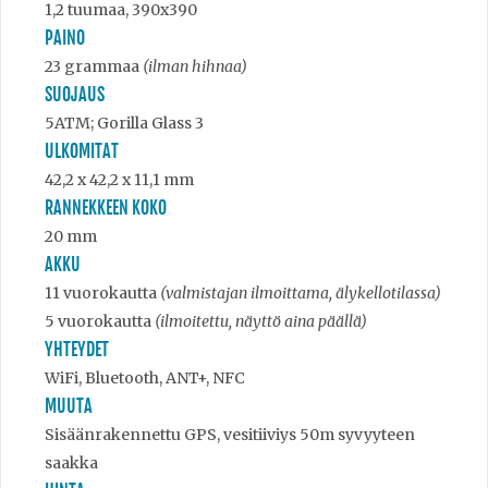
1,2 tuumaa, 390x390
PAINO
23 grammaa
(ilman hihnaa)
SUOJAUS
5ATM; Gorilla Glass 3
ULKOMITAT
42,2 x 42,2 x 11,1 mm
RANNEKKEEN KOKO
20 mm
AKKU
11 vuorokautta
(valmistajan ilmoittama, älykellotilassa)
5 vuorokautta
(ilmoitettu, näyttö aina päällä)
YHTEYDET
WiFi, Bluetooth, ANT+, NFC
MUUTA
Sisäänrakennettu GPS, vesitiiviys 50m syvyyteen
saakka