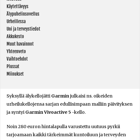
Käytettävyys
Älypuhelinsovellus
Urheillessa
Uni ja terveystiedot
Akkukesto
Muut havainnot
Yhteenveto
Vaihtoehdot
Plussat
Miinukset
Syksyllä älykellojätti
Garmin
julkaisi ns. oikeiden
urheilukellojensa sarjan edullisimpaan malliin päivityksen
ja syntyi
Garmin Vivoactive 5
-kello.
Noin 280 euron hintalapulla varustettu uutuus pyrkii
tarjoamaan kaikki tärkeimmät kuntoiluun ja terveyden