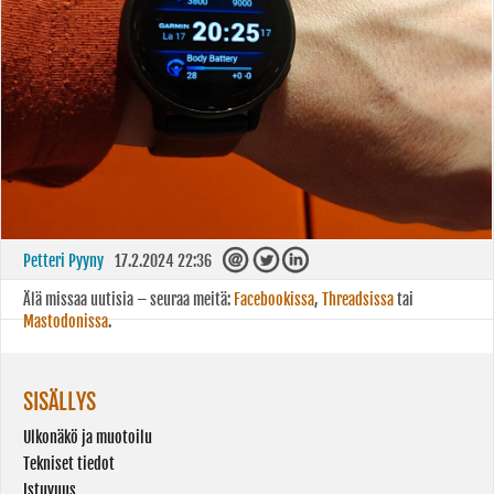
Petteri Pyyny
17.2.2024 22:36
Älä missaa uutisia – seuraa meitä:
Facebookissa
,
Threadsissa
tai
Mastodonissa
.
SISÄLLYS
Ulkonäkö ja muotoilu
Tekniset tiedot
Istuvuus