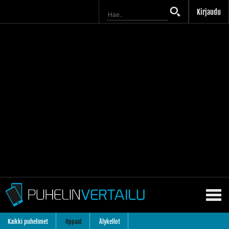
Kirjaudu
Kaikki puhelimet
Oppaat
Älykellot