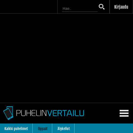
Kirjaudu
Kaikki puhelimet
Oppaat
Älykellot