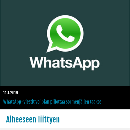
olla valmis jo ensi vuonna
11.1.2019
WhatsApp-viestit voi pian piilottaa sormenjäljen taakse
Aiheeseen liittyen