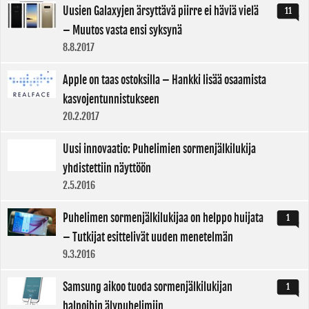
Uusien Galaxyjen ärsyttävä piirre ei häviä vielä
11
– Muutos vasta ensi syksynä
8.8.2017
Apple on taas ostoksilla – Hankki lisää osaamista
kasvojentunnistukseen
20.2.2017
Uusi innovaatio: Puhelimien sormenjälkilukija
yhdistettiin näyttöön
2.5.2016
Puhelimen sormenjälkilukijaa on helppo huijata
1
– Tutkijat esittelivät uuden menetelmän
9.3.2016
Samsung aikoo tuoda sormenjälkilukijan
1
halpoihin älypuhelimiin