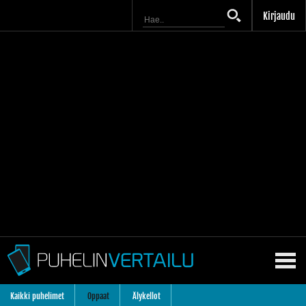
Kirjaudu
Kaikki puhelimet
Oppaat
Älykellot