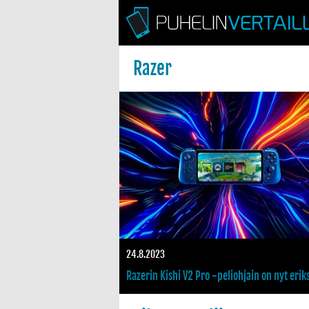
Razer
stiin uusi versio uudella muotoilulla ja painikkeilla
Pelaajille oma älykello: Razer X Fossil Gen 6
1
24.8.2023
 tulossa – Tuttu nimi PC-
Razerin Kishi V2 Pro -peliohjain on nyt erik
hankittavissa Androidille