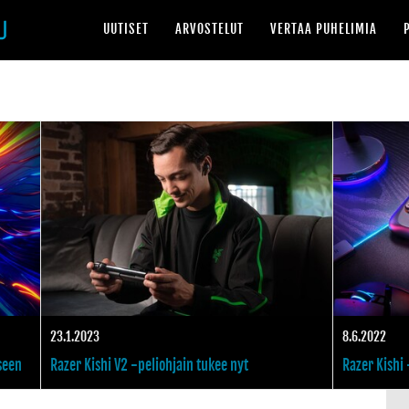
UUTISET
ARVOSTELUT
VERTAA PUHELIMIA
Googlen Stadia toimii pian useilla Samsungin puhelimilla sekä Asuksen ja Razeri
Xiaomi haastaa uudell
23.1.2023
8.6.2022
seen
Razer Kishi V2 -peliohjain tukee nyt
Razer Kishi 
kosketusnäytöllisiä pelejä
versio uudel