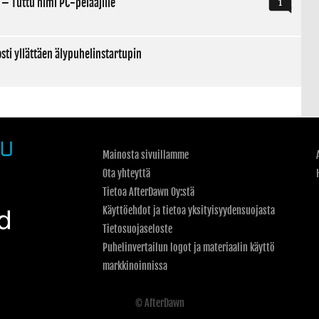
 – Tuttu nimi PC-pelaajille
1
osti yllättäen älypuhelinstartupin
Mainosta sivuillamme
Ota yhteyttä
Tietoa AfterDawn Oy:stä
Käyttöehdot ja tietoa yksityisyydensuojasta
Tietosuojaseloste
Puhelinvertailun logot ja materiaalin käyttö
markkinoinnissa
© AfterDawn