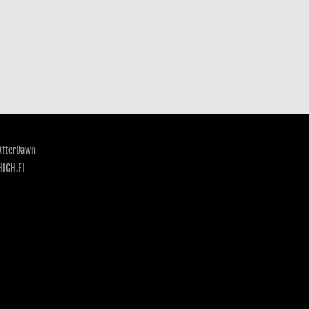
AfterDawn
HIGH.FI