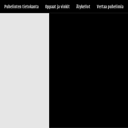
Puhelinten tietokanta
Oppaat ja vinkit
Älykellot
Vertaa puhelimia