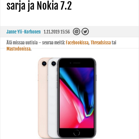
sarja ja Nokia 7.2
Janne Yli-Korhonen
1.11.2019 15:56
Älä missaa uutisia – seuraa meitä:
Facebookissa
,
Threadsissa
tai
Mastodonissa
.