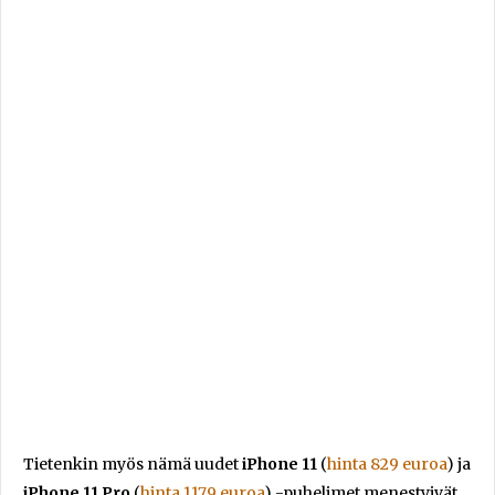
Tietenkin myös nämä uudet
iPhone 11
(
hinta 829 euroa
) ja
iPhone 11 Pro
(
hinta 1179 euroa
) -puhelimet menestyivät