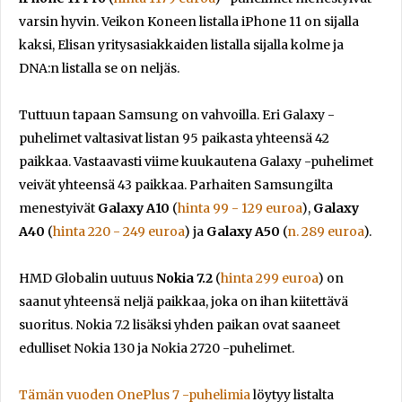
varsin hyvin. Veikon Koneen listalla iPhone 11 on sijalla
kaksi, Elisan yritysasiakkaiden listalla sijalla kolme ja
DNA:n listalla se on neljäs.
Tuttuun tapaan Samsung on vahvoilla. Eri Galaxy -
puhelimet valtasivat listan 95 paikasta yhteensä 42
paikkaa. Vastaavasti viime kuukautena Galaxy -puhelimet
veivät yhteensä 43 paikkaa. Parhaiten Samsungilta
menestyivät
Galaxy A10
(
hinta 99 - 129 euroa
),
Galaxy
A40
(
hinta 220 - 249 euroa
) ja
Galaxy A50
(
n. 289 euroa
).
HMD Globalin uutuus
Nokia 7.2
(
hinta 299 euroa
) on
saanut yhteensä neljä paikkaa, joka on ihan kiitettävä
suoritus. Nokia 7.2 lisäksi yhden paikan ovat saaneet
edulliset Nokia 130 ja Nokia 2720 -puhelimet.
Tämän vuoden OnePlus 7 -puhelimia
löytyy listalta