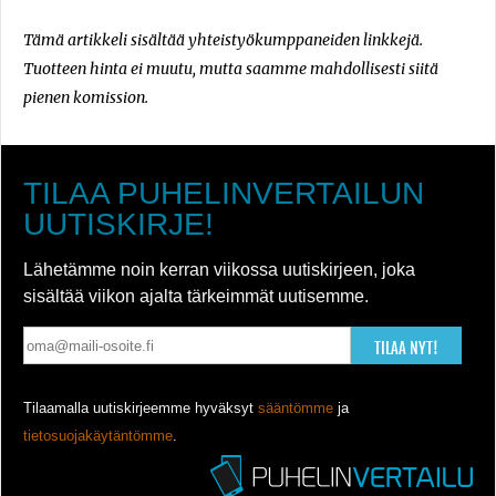
Tämä artikkeli sisältää yhteistyökumppaneiden linkkejä.
Tuotteen hinta ei muutu, mutta saamme mahdollisesti siitä
pienen komission.
TILAA PUHELINVERTAILUN
UUTISKIRJE!
Lähetämme noin kerran viikossa uutiskirjeen, joka
sisältää viikon ajalta tärkeimmät uutisemme.
TILAA NYT!
Tilaamalla uutiskirjeemme hyväksyt
sääntömme
ja
tietosuojakäytäntömme
.