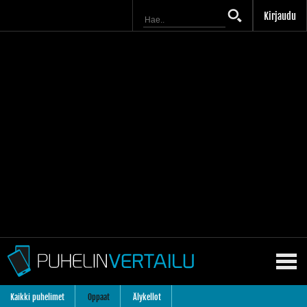
Kirjaudu
Kaikki puhelimet
Oppaat
Älykellot