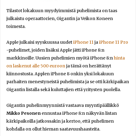
Tilastot lokakuun myydyimmistä puhelimista on taas
julkaistu operaattorien, Gigantin ja Veikon Koneen
toimesta.
Apple julkaisi syyskuussa uudet
iPhone 11
ja
iPhone 11 Pro
-puhelimet, joiden lisäksi Apple jätti iPhone 8:n
markkinoille. Uusien puhelimien myötä iPhone 8:n
hinta
on laskenut alle 500 euroon
ja tämä on herättänyt
kiinnostusta. Applen iPhone 8 onkin yksi lokakuun
parhaiten menestyneistä puhelimista ja se otti kärkipaikan
Gigantin listalla sekä kuluttajien että yritysten puolella.
Gigantin puhelinmyynnistä vastaava myyntipäällikkö
Mikko Pesonen
ennustaa iPhone 8:n näkyvän listan
kärkipaikoilla jatkossakin ja kertoo, että puhelimen
kohdalla on ollut hieman saatavuushaasteita.