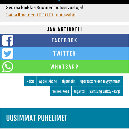
Seuraa kaikkia Suomen uutissivustoja!
Lataa ilmainen HIGH.FI -uutisvahti!
JAA ARTIKKELI
FACEBOOK
TWITTER
WHATSAPP
Nokia
Apple iPhone
älypuhelin
Operaattoreiden myydyimmät
Veikon Kone
Gigantti
Samsung Galaxy -sarja
UUSIMMAT PUHELIMET