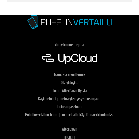
Yhteytemme tarjoaa:
Mainosta sivuillamme
Ota yhteyttä
Tietoa AfterDawn Oy:stä
Käyttöehdot ja tietoa yksityisyydensuojasta
Tietosuojaseloste
Puhelinvertailun logot ja materiaalin käyttö markkinoinnissa
AfterDawn
HIGH.FI