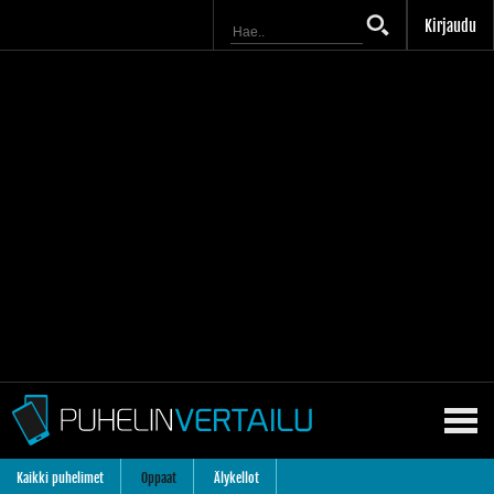
Kirjaudu
Kaikki puhelimet
Oppaat
Älykellot