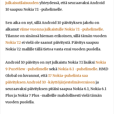
julkaisutilaisuuden
yhteydessä, että seuraavaksi Android
10 saapuu Nokia 7.1 -puhelimelle.
Sen aika on nyt, sillä Android 10 päivityksen jakelu on
alkanut
viime vuonna julkaistulle Nokia 7.1 -puhelimelle
.
Tilanne on sinänsä hieman erikoinen, sillä tämän vuoden
Nokia 7.2
ei vielä ole saanut päivitystä. Päivitys saapuu
Nokia 7.2 mallille tällä tietoa vasta ensi vuoden puolella.
Android 10 päivitys on nyt julkaistu Nokia 7.1 lisäksi
Nokia
9 PureView -puhelimelle
sekä
Nokia 8.1 -puhelimelle
. HMD
Global on luvannut, että
17 Nokia-puhelinta saa
päivityksen Android 10 -käyttöjärjestelmäversioon
ja
seuraavaksi päivityksen pitäisi saapua Nokia 6.1, Nokia 6.1
Plus ja Nokia 7 Plus -malleille mahdollisesti vielä tämän
vuoden puolella.