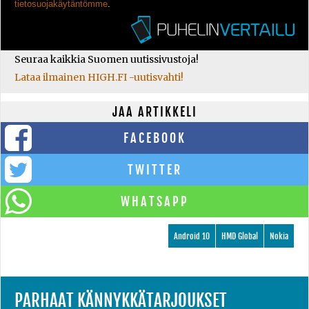
tietosuojakäytäntömme
.
Seuraa kaikkia Suomen uutissivustoja!
Lataa ilmainen HIGH.FI -uutisvahti!
JAA ARTIKKELI
FACEBOOK
TWITTER
WHATSAPP
Android 10
HMD Global
Nokia
PARHAAT KÄNNYKKÄTARJOUKSET