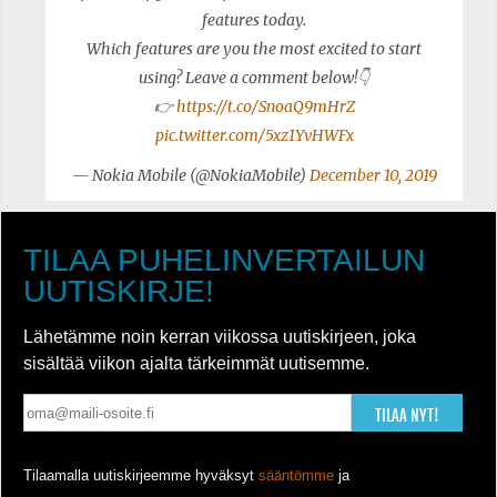
features today.
Which features are you the most excited to start
using? Leave a comment below!👇
👉
https://t.co/SnoaQ9mHrZ
pic.twitter.com/5xz1YvHWFx
— Nokia Mobile (@NokiaMobile)
December 10, 2019
TILAA PUHELINVERTAILUN
UUTISKIRJE!
Lähetämme noin kerran viikossa uutiskirjeen, joka
sisältää viikon ajalta tärkeimmät uutisemme.
TILAA NYT!
Tilaamalla uutiskirjeemme hyväksyt
sääntömme
ja