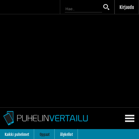
Kirjaudu
Kaikki puhelimet
Oppaat
Älykellot