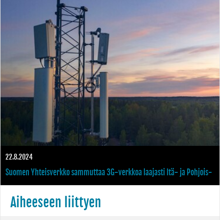
tekniikalta vapautuneet taajuudet 4G-verkon käytössä
22.8.2024
Suomen Yhteisverkko sammuttaa 3G-verkkoa laajasti Itä- ja Pohjois-
Suomessa
Aiheeseen liittyen