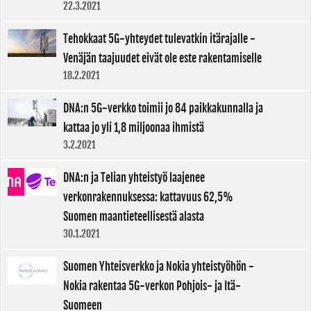
22.3.2021
Tehokkaat 5G-yhteydet tulevatkin itärajalle -
Venäjän taajuudet eivät ole este rakentamiselle
18.2.2021
DNA:n 5G-verkko toimii jo 84 paikkakunnalla ja
kattaa jo yli 1,8 miljoonaa ihmistä
3.2.2021
DNA:n ja Telian yhteistyö laajenee
verkonrakennuksessa: kattavuus 62,5%
Suomen maantieteellisestä alasta
30.1.2021
Suomen Yhteisverkko ja Nokia yhteistyöhön -
Nokia rakentaa 5G-verkon Pohjois- ja Itä-
Suomeen