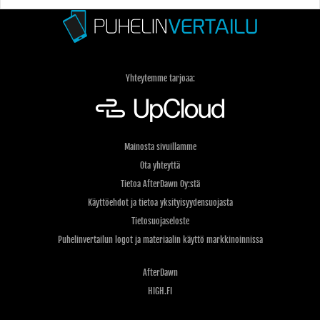
Yhteytemme tarjoaa:
Mainosta sivuillamme
Ota yhteyttä
Tietoa AfterDawn Oy:stä
Käyttöehdot ja tietoa yksityisyydensuojasta
Tietosuojaseloste
Puhelinvertailun logot ja materiaalin käyttö markkinoinnissa
AfterDawn
HIGH.FI