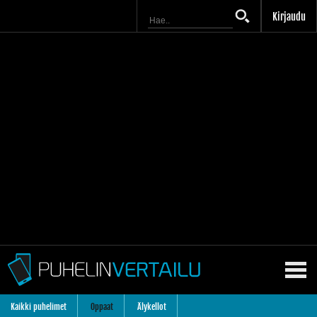
Kirjaudu
Kaikki puhelimet
Oppaat
Älykellot