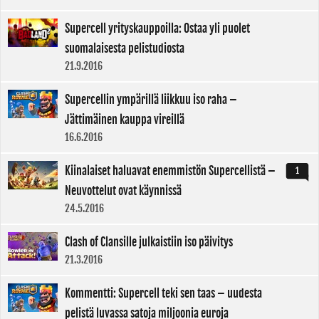
Supercell yrityskauppoilla: Ostaa yli puolet
suomalaisesta pelistudiosta
21.9.2016
Supercellin ympärillä liikkuu iso raha –
Jättimäinen kauppa vireillä
16.6.2016
Kiinalaiset haluavat enemmistön Supercellistä –
1
Neuvottelut ovat käynnissä
24.5.2016
Clash of Clansille julkaistiin iso päivitys
21.3.2016
Kommentti: Supercell teki sen taas – uudesta
pelistä luvassa satoja miljoonia euroja