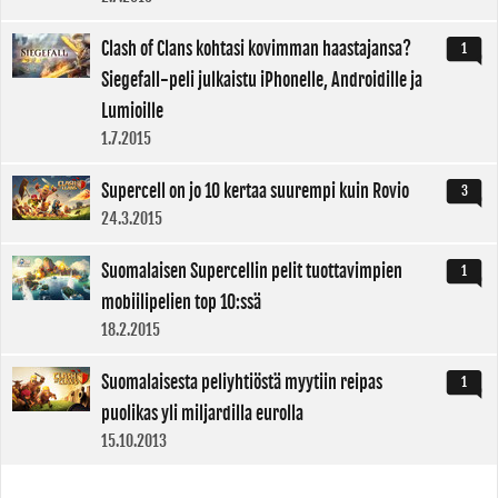
Clash of Clans kohtasi kovimman haastajansa?
1
Siegefall-peli julkaistu iPhonelle, Androidille ja
Lumioille
1.7.2015
Supercell on jo 10 kertaa suurempi kuin Rovio
3
24.3.2015
Suomalaisen Supercellin pelit tuottavimpien
1
mobiilipelien top 10:ssä
18.2.2015
Suomalaisesta peliyhtiöstä myytiin reipas
1
puolikas yli miljardilla eurolla
15.10.2013