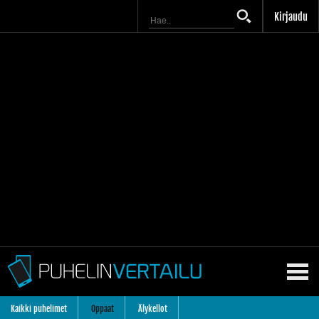
Kirjaudu
Kaikki puhelimet
Oppaat
Älykellot