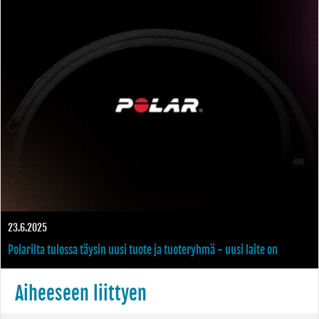
tilausmaksun muodossa
23.6.2025
Polarilta tulossa täysin uusi tuote ja tuoteryhmä - uusi laite on
näytötön ja se puetaan ranteeseen
Aiheeseen liittyen