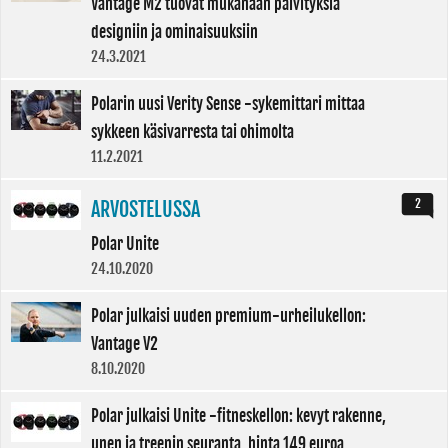
Vantage M2 tuovat mukanaan päivityksiä
designiin ja ominaisuuksiin
24.3.2021
Polarin uusi Verity Sense -sykemittari mittaa
sykkeen käsivarresta tai ohimolta
11.2.2021
2
ARVOSTELUSSA
Polar Unite
24.10.2020
Polar julkaisi uuden premium-urheilukellon:
Vantage V2
8.10.2020
Polar julkaisi Unite -fitneskellon: kevyt rakenne,
unen ja treenin seuranta, hinta 149 euroa