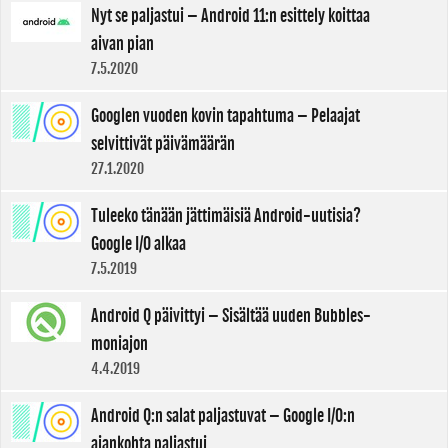
Nyt se paljastui – Android 11:n esittely koittaa
aivan pian
7.5.2020
Googlen vuoden kovin tapahtuma – Pelaajat
selvittivät päivämäärän
27.1.2020
Tuleeko tänään jättimäisiä Android-uutisia?
Google I/O alkaa
7.5.2019
Android Q päivittyi – Sisältää uuden Bubbles-
moniajon
4.4.2019
Android Q:n salat paljastuvat – Google I/O:n
ajankohta paljastui