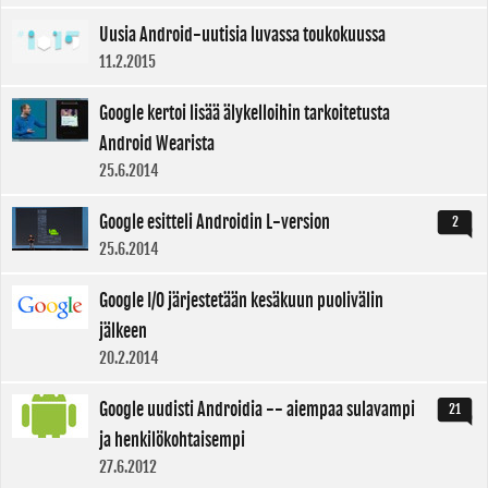
Uusia Android-uutisia luvassa toukokuussa
11.2.2015
Google kertoi lisää älykelloihin tarkoitetusta
Android Wearista
25.6.2014
Google esitteli Androidin L-version
2
25.6.2014
Google I/O järjestetään kesäkuun puolivälin
jälkeen
20.2.2014
Google uudisti Androidia -- aiempaa sulavampi
21
ja henkilökohtaisempi
27.6.2012