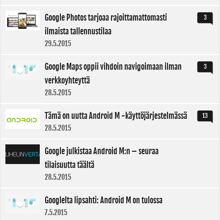
Google Photos tarjoaa rajoittamattomasti
3
ilmaista tallennustilaa
29.5.2015
Google Maps oppii vihdoin navigoimaan ilman
3
verkkoyhteyttä
28.5.2015
Tämä on uutta Android M -käyttöjärjestelmässä
13
28.5.2015
Google julkistaa Android M:n – seuraa
tilaisuutta täältä
28.5.2015
Googlelta lipsahti: Android M on tulossa
7.5.2015