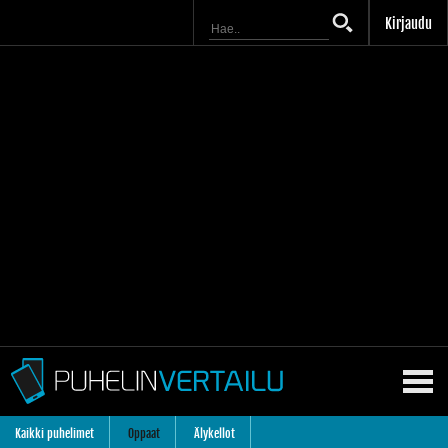
Kirjaudu
Kaikki puhelimet
Oppaat
Älykellot